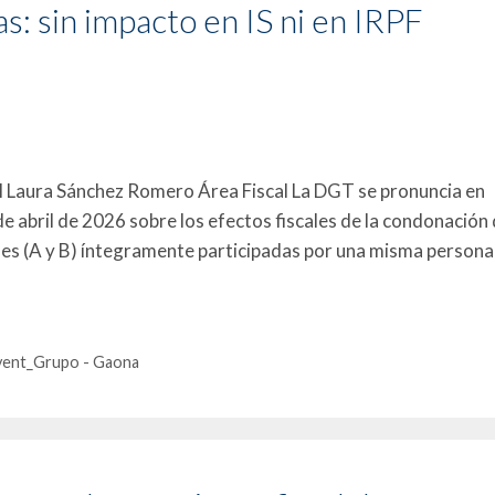
s: sin impacto en IS ni en IRPF
al Laura Sánchez Romero Área Fiscal La DGT se pronuncia en
de abril de 2026 sobre los efectos fiscales de la condonación
des (A y B) íntegramente participadas por una misma persona
yent_Grupo - Gaona