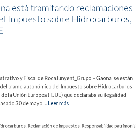
a está tramitando reclamaciones
el Impuesto sobre Hidrocarburos,
E
trativo y Fiscal de RocaJunyent_Grupo – Gaona se están
n del tramo autonómico del Impuesto sobre Hidrocarburos
ia de la Unión Europea (TJUE) que declaraba su ilegalidad
 pasado 30 de mayo …
Leer más
idrocarburos
,
Reclamación de impuestos
,
Responsabilidad patrimonial