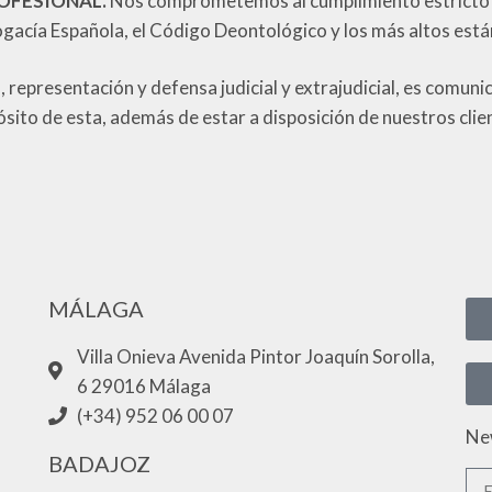
ROFESIONAL.
Nos comprometemos al cumplimiento estricto de
ogacía Española, el Código Deontológico y los más altos está
, representación y defensa judicial y extrajudicial, es comun
ósito de esta, además de estar a disposición de nuestros cli
MÁLAGA
Villa Onieva Avenida Pintor Joaquín Sorolla,
6 29016 Málaga
(+34) 952 06 00 07
Ne
BADAJOZ