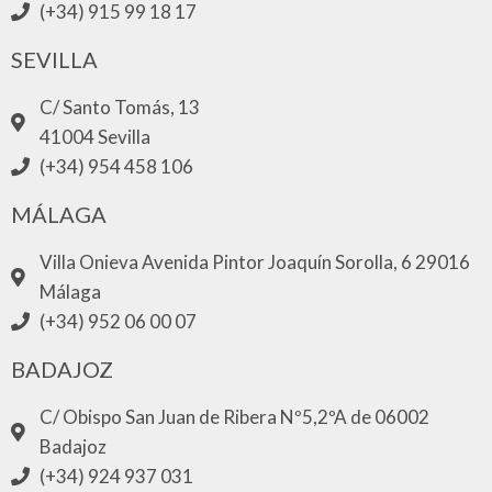
(+34) 915 99 18 17
SEVILLA
C/ Santo Tomás, 13
41004 Sevilla
(+34) 954 458 106
MÁLAGA
Villa Onieva Avenida Pintor Joaquín Sorolla, 6 29016
Málaga
(+34) 952 06 00 07
BADAJOZ
C/ Obispo San Juan de Ribera Nº5,2ºA de 06002
Badajoz
(+34) 924 937 031