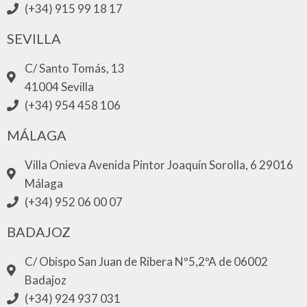
(+34) 915 99 18 17
SEVILLA
C/ Santo Tomás, 13
41004 Sevilla
(+34) 954 458 106
MÁLAGA
Villa Onieva Avenida Pintor Joaquín Sorolla, 6 29016
Málaga
(+34) 952 06 00 07
BADAJOZ
C/ Obispo San Juan de Ribera Nº5,2ºA de 06002
Badajoz
(+34) 924 937 031